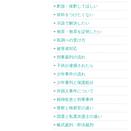
釈放・保釈してほしい
前科をつけたくない
示談で解決したい
無実・無罪を証明したい
取調べの受け方
被害者対応
刑事裁判の流れ
子供が逮捕されたら
少年事件の流れ
少年審判と保護処分
外国人事件について
精神疾患と刑事事件
警察と検察官の違い
国選と私選弁護士の違い
略式裁判・即決裁判