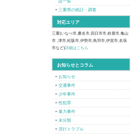
設一覧
三重県の統計・調査
対応エリア
三重(いなべ市,桑名市,四日市市,鈴鹿市,亀山
市 ,津市,松阪市,伊勢市,鳥羽市,伊賀市,名張
市など)
詳細はこちら
お知らせとコラム
お知らせ
交通事件
少年事件
性犯罪
暴力事件
未分類
淫行トラブル