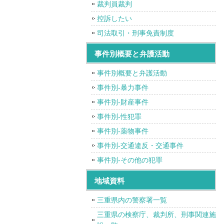
裁判員裁判
控訴したい
司法取引・刑事免責制度
事件別概要と弁護活動
事件別概要と弁護活動
事件別-暴力事件
事件別-財産事件
事件別-性犯罪
事件別-薬物事件
事件別-交通違反・交通事件
事件別-その他の犯罪
地域資料
三重県内の警察署一覧
三重県の検察庁、裁判所、刑事関連施