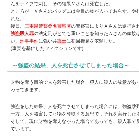
んをナイフで刺し、その結果Ｖさんは死亡した。
ところが、Ｖさんのバッグには金目の物が入っておらず、や
れた。
後日、
三重県警察桑名警察署
の警察官によりＡさんは逮捕さ
強盗殺人罪
の法定刑がとても重いことを知ったＡさんの家族
い、
刑事事件
に強い
弁護士
に初回接見を依頼した。
(事実を基にしたフィクションです)
～強盗の結果、人を死亡させてしまった場合～
財物を奪う目的で人を殺害した場合、犯人に殺人の故意があ
わってきます。
強盗をした結果、人を死亡させてしまった場合には、強盗致
一方、人を殺害して財物を奪取する意思で，それを実行した
そして、現に財物を奪えなかった場合であっても、殺人罪で
ています。