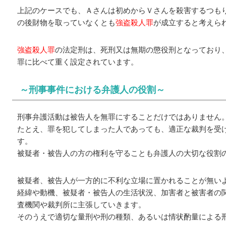
上記のケースでも、Ａさんは初めからＶさんを殺害するつも
の後財物を取っていなくとも
強盗殺人罪
が成立すると考えら
強盗殺人罪
の法定刑は、死刑又は無期の懲役刑となっており
罪に比べて重く設定されています。
～刑事事件における弁護人の役割～
刑事弁護活動は被告人を無罪にすることだけではありません
たとえ、罪を犯してしまった人であっても、適正な裁判を受
す。
被疑者・被告人の方の権利を守ることも弁護人の大切な役割
被疑者、被告人が一方的に不利な立場に置かれることが無い
経緯や動機、被疑者・被告人の生活状況、加害者と被害者の
査機関や裁判所に主張していきます。
そのうえで適切な量刑や刑の種類、あるいは情状酌量による