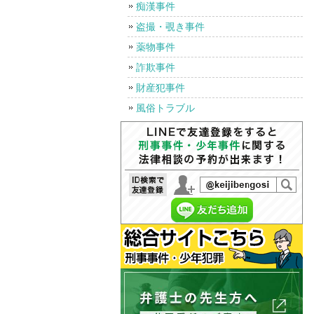
痴漢事件
盗撮・覗き事件
薬物事件
詐欺事件
財産犯事件
風俗トラブル