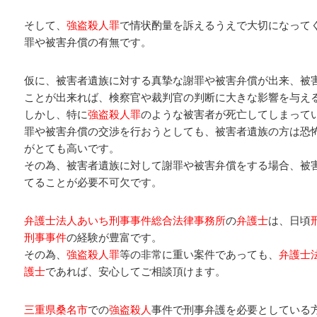
そして、
強盗殺人罪
で情状酌量を訴えるうえで大切になって
罪や被害弁償の有無です。
仮に、被害者遺族に対する真摯な謝罪や被害弁償が出来、被
ことが出来れば、検察官や裁判官の判断に大きな影響を与え
しかし、特に
強盗殺人罪
のような被害者が死亡してしまって
罪や被害弁償の交渉を行おうとしても、被害者遺族の方は恐
がとても高いです。
その為、被害者遺族に対して謝罪や被害弁償をする場合、被
てることが必要不可欠です。
弁護士法人あいち刑事事件総合法律事務所
の
弁護士
は、日頃
刑事事件
の経験が豊富です。
その為、
強盗殺人罪
等の非常に重い案件であっても、
弁護士
護士
であれば、安心してご相談頂けます。
三重県桑名市
での
強盗殺人
事件で刑事弁護を必要としている