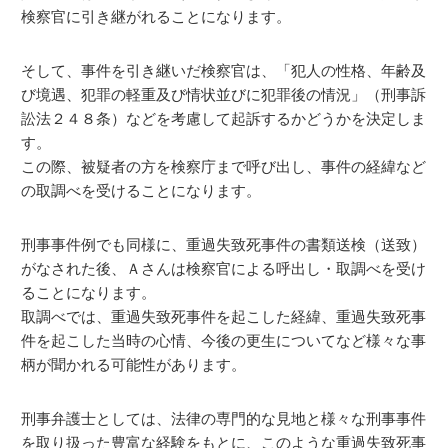
検察官に引き継がれることになります。
そして、事件を引き継いだ検察官は、「犯人の性格、年齢及
び境遇、犯罪の軽重及び情状並びに犯罪後の情況」（刑事訴
訟法２４８条）などを考慮して起訴するかどうかを決定しま
す。
この際、被疑者の方を検察庁まで呼び出し、事件の経緯など
の取調べを受けることになります。
刑事事件例でも同様に、重過失致死事件の書類送検（送致）
がなされた後、Ａさんは検察官による呼出し・取調べを受け
ることになります。
取調べでは、重過失致死事件を起こした経緯、重過失致死事
件を起こした当時の心情、今後の更生についてなど様々な事
柄が聞かれる可能性があります。
刑事弁護士としては、法律の専門的な見地と様々な刑事事件
を取り扱った豊富な経験をもとに、このような重過失致死事