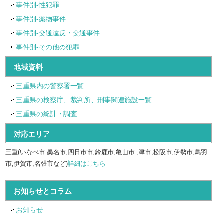
事件別-性犯罪
事件別-薬物事件
事件別-交通違反・交通事件
事件別-その他の犯罪
地域資料
三重県内の警察署一覧
三重県の検察庁、裁判所、刑事関連施設一覧
三重県の統計・調査
対応エリア
三重(いなべ市,桑名市,四日市市,鈴鹿市,亀山市 ,津市,松阪市,伊勢市,鳥羽
市,伊賀市,名張市など)
詳細はこちら
お知らせとコラム
お知らせ