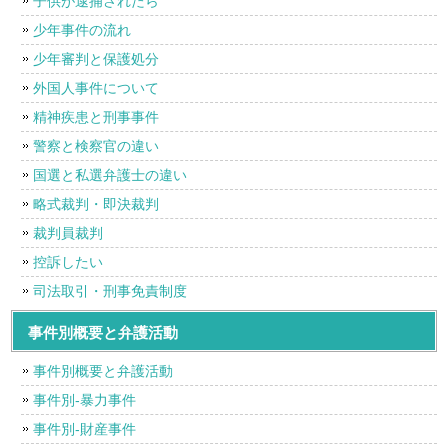
子供が逮捕されたら
少年事件の流れ
少年審判と保護処分
外国人事件について
精神疾患と刑事事件
警察と検察官の違い
国選と私選弁護士の違い
略式裁判・即決裁判
裁判員裁判
控訴したい
司法取引・刑事免責制度
事件別概要と弁護活動
事件別概要と弁護活動
事件別-暴力事件
事件別-財産事件