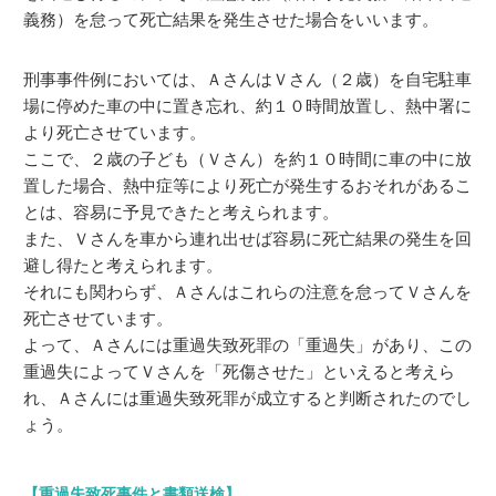
義務）を怠って死亡結果を発生させた場合をいいます。
刑事事件例においては、ＡさんはＶさん（２歳）を自宅駐車
場に停めた車の中に置き忘れ、約１０時間放置し、熱中署に
より死亡させています。
ここで、２歳の子ども（Ｖさん）を約１０時間に車の中に放
置した場合、熱中症等により死亡が発生するおそれがあるこ
とは、容易に予見できたと考えられます。
また、Ｖさんを車から連れ出せば容易に死亡結果の発生を回
避し得たと考えられます。
それにも関わらず、Ａさんはこれらの注意を怠ってＶさんを
死亡させています。
よって、Ａさんには重過失致死罪の「重過失」があり、この
重過失によってＶさんを「死傷させた」といえると考えら
れ、Ａさんには重過失致死罪が成立すると判断されたのでし
ょう。
【重過失致死事件と書類送検】