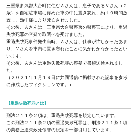
三重県多気郡大台町に住むＡさんは、息子であるＶさん（２
歳）を自宅駐車場に停めた車の中に置き忘れ、約１０時間放
置し、熱中症により死亡させました。
その後、Ａさんは、三重県大台警察署の警察官により、重過
失致死罪の容疑で取調べを受けました。
重過失致死事件発生当時、Ａさんは、仕事が忙しかったあま
り、Ｖさんを車内に置き忘れたことに気が付かなかったとい
います。
その後、Ａさんは重過失致死罪の容疑で書類送検されまし
た。
（２０２１年１月１９日に共同通信に掲載された記事を参考
に作成したフィクションです。）
【重過失致死罪とは】
刑法２１１条２項は、重過失致死罪を規定しています。
この刑法２１１条２項の重過失致死罪は、刑法２１１条１項
の業務上過失致死傷罪の規定を一部引用しています。