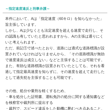
～指定速度違反と刑事弁護～
本件において、Aは「指定速度（60キロ）を知らなかった」
旨主張しています。
しかし、Aは少なくとも法定速度を超える速度で走行し、そ
の認識も有していたと思われますから、Aの主張は通りにく
いと考えられます。
ただ、前記①で述べたとおり、道路には適式な道路標識が設
置されていなければなりませんから、「その道路標識が無効
で速度違反は成立しない」などと主張することは可能です。
また、有効な道路標識が設置されていたとしても、それを看
過して指定最高速度を知らずに、その速度を超えて走行した
として過失犯を主張することも可能です。
その他、処分や量刑を軽くするため、
・車を処分した証明書、運転免許の処分に関する通知書など
を検察官や裁判所に提出する
・裁判で、スピード違反をした動機に酌むべき点あること、