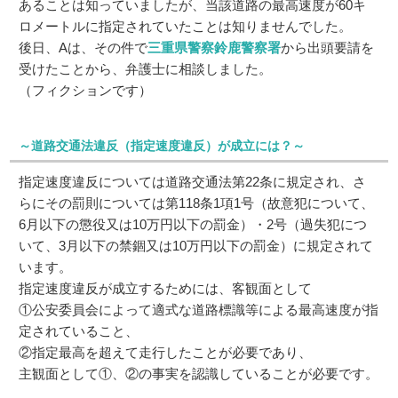
あることは知っていましたが、当該道路の最高速度が60キ
ロメートルに指定されていたことは知りませんでした。
後日、Aは、その件で
三重県警察鈴鹿警察署
から出頭要請を
受けたことから、弁護士に相談しました。
（フィクションです）
～道路交通法違反（指定速度違反）が成立には？～
指定速度違反については道路交通法第22条に規定され、さ
らにその罰則については第118条1項1号（故意犯について、
6月以下の懲役又は10万円以下の罰金）・2号（過失犯につ
いて、3月以下の禁錮又は10万円以下の罰金）に規定されて
います。
指定速度違反が成立するためには、客観面として
①公安委員会によって適式な道路標識等による最高速度が指
定されていること、
②指定最高を超えて走行したことが必要であり、
主観面として①、②の事実を認識していることが必要です。