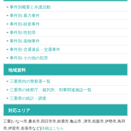
事件別概要と弁護活動
事件別-暴力事件
事件別-財産事件
事件別-性犯罪
事件別-薬物事件
事件別-交通違反・交通事件
事件別-その他の犯罪
地域資料
三重県内の警察署一覧
三重県の検察庁、裁判所、刑事関連施設一覧
三重県の統計・調査
対応エリア
三重(いなべ市,桑名市,四日市市,鈴鹿市,亀山市 ,津市,松阪市,伊勢市,鳥羽
市,伊賀市,名張市など)
詳細はこちら