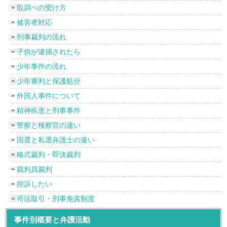
取調べの受け方
被害者対応
刑事裁判の流れ
子供が逮捕されたら
少年事件の流れ
少年審判と保護処分
外国人事件について
精神疾患と刑事事件
警察と検察官の違い
国選と私選弁護士の違い
略式裁判・即決裁判
裁判員裁判
控訴したい
司法取引・刑事免責制度
事件別概要と弁護活動