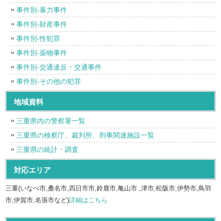
事件別-暴力事件
事件別-財産事件
事件別-性犯罪
事件別-薬物事件
事件別-交通違反・交通事件
事件別-その他の犯罪
地域資料
三重県内の警察署一覧
三重県の検察庁、裁判所、刑事関連施設一覧
三重県の統計・調査
対応エリア
三重(いなべ市,桑名市,四日市市,鈴鹿市,亀山市 ,津市,松阪市,伊勢市,鳥羽
市,伊賀市,名張市など)
詳細はこちら