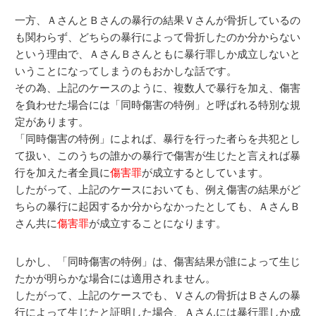
一方、ＡさんとＢさんの暴行の結果Ｖさんが骨折しているの
も関わらず、どちらの暴行によって骨折したのか分からない
という理由で、ＡさんＢさんともに暴行罪しか成立しないと
いうことになってしまうのもおかしな話です。
その為、上記のケースのように、複数人で暴行を加え、傷害
を負わせた場合には「同時傷害の特例」と呼ばれる特別な規
定があります。
「同時傷害の特例」によれば、暴行を行った者らを共犯とし
て扱い、このうちの誰かの暴行で傷害が生じたと言えれば暴
行を加えた者全員に
傷害罪
が成立するとしています。
したがって、上記のケースにおいても、例え傷害の結果がど
ちらの暴行に起因するか分からなかったとしても、ＡさんＢ
さん共に
傷害罪
が成立することになります。
しかし、「同時傷害の特例」は、傷害結果が誰によって生じ
たかが明らかな場合には適用されません。
したがって、上記のケースでも、Ｖさんの骨折はＢさんの暴
行によって生じたと証明した場合、Ａさんには暴行罪しか成