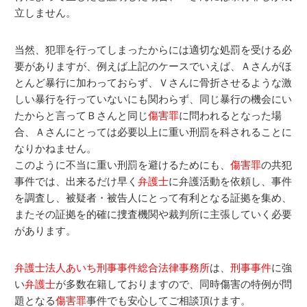
立しません。
当然、犯罪を行ってしまったからには適切な処罰を受ける必
要がありますが、例えば上記のケースでいえば、Ａさんがほ
とんど暴行に加わっておらず、Ｖさんに骨折させるような激
しい暴行を行っていないにも関わらず、同じ暴行の機会にい
たからと言ってＢさんと同じ
傷害罪
に問われるとなった場
合、Ａさんにとっては必要以上に重い刑罰を科されることに
なりかねません。
このように不当に重い刑罰を避けるためにも、
傷害罪
の共犯
事件では、出来るだけ早く
弁護士
に弁護活動を依頼し、事件
を調査し、被疑者・被告人にとって有利となる証拠を集め、
またその証拠を的確に捜査機関や裁判所に主張していく必要
があります。
弁護士法人あいち刑事事件総合法律事務所
は、
刑事事件
に強
い
弁護士
が多数在籍しておりますので、同時傷害の特例が問
題となる
傷害罪
事件でも安心してご相談頂けます。