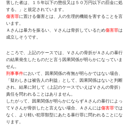
害した者は、１５年以下の懲役又は５０万円以下の罰金に処
する。」と規定されています。
傷害罪
に置ける傷害とは、人の生理的機能を害することを言
います。
Ａさんは暴力を振るい、Ｖさんは骨折しているため
傷害罪
は
成立しそうです。
ところで、上記のケースでは、Ｖさんの骨折がＡさんの暴行
の結果発生したものだと言う因果関係が明らかになっていま
せん。
刑事事件
において、因果関係の有無が明らかではない場合、
「疑わしきは被告人の利益」として、因果関係はないと判断
され、結果に対して（上記のケースでいえばＶさんの骨折）
責任を問われることはありません。
したがって、因果関係が明らかにならずＡさんの暴行によっ
てＶさんが骨折したと言えない場合、Ａさんには
傷害罪
では
なく、より軽い犯罪類型にあたる暴行罪に問われることにな
ります。