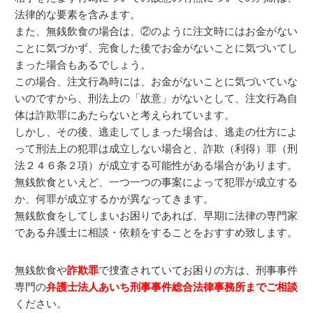
法律的な要素を含みます。
また、無銭飲食の場合は、②のように注文時にはお金がない
ことに気づかず、完食した後でお金がないことに気づいてし
まった場合もあるでしょう。
この場合、注文行為時には、お金がないことに気づいていな
いのですから、刑法上の「故意」がないとして、注文行為自
体は詐欺罪にあたらないと考えられています。
しかし、その後、逃走してしまった場合は、逃走の仕方によ
って刑法上の犯罪は成立しない場合と、詐欺（利得）罪（刑
法２４６条２項）が成立する可能性がある場合があります。
無銭飲食といえど、一つ一つの事案によって犯罪が成立する
か、何罪が成立するかが異なってきます。
無銭飲食をしてしまいお困りであれば、早期に法律の専門家
である弁護士に相談・依頼をすることをおすすめ致します。
無銭飲食や
詐欺罪
で捜査されていてお困りの方は、刑事事件
専門の
弁護士法人あいち刑事事件総合法律事務所までご相談
ください。