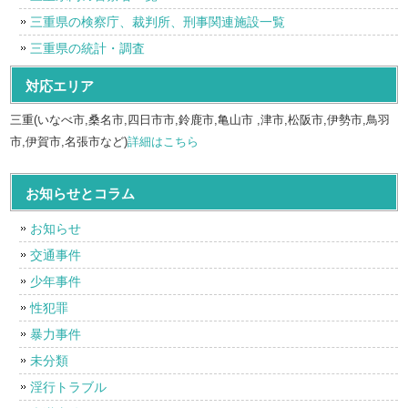
三重県の検察庁、裁判所、刑事関連施設一覧
三重県の統計・調査
対応エリア
三重(いなべ市,桑名市,四日市市,鈴鹿市,亀山市 ,津市,松阪市,伊勢市,鳥羽
市,伊賀市,名張市など)
詳細はこちら
お知らせとコラム
お知らせ
交通事件
少年事件
性犯罪
暴力事件
未分類
淫行トラブル