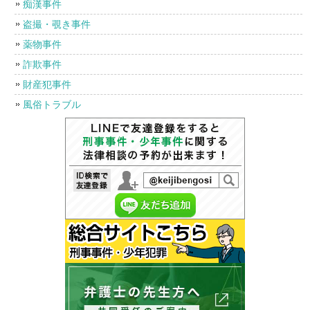
痴漢事件
盗撮・覗き事件
薬物事件
詐欺事件
財産犯事件
風俗トラブル