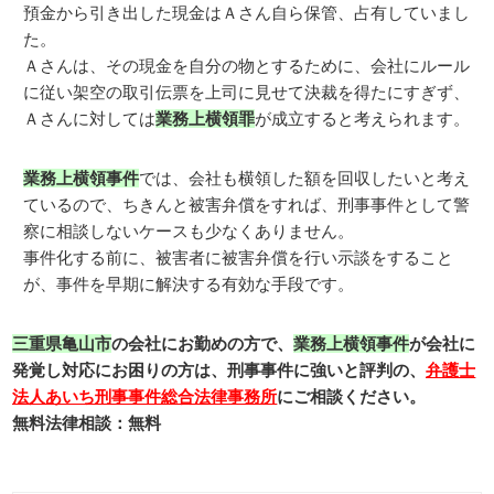
預金から引き出した現金はＡさん自ら保管、占有していまし
た。
Ａさんは、その現金を自分の物とするために、会社にルール
に従い架空の取引伝票を上司に見せて決裁を得たにすぎず、
Ａさんに対しては
業務上横領罪
が成立すると考えられます。
業務上横領事件
では、会社も横領した額を回収したいと考え
ているので、ちきんと被害弁償をすれば、刑事事件として警
察に相談しないケースも少なくありません。
事件化する前に、被害者に被害弁償を行い示談をすること
が、事件を早期に解決する有効な手段です。
三重県亀山市
の会社にお勤めの方で、
業務上横領事件
が会社に
発覚し対応にお困りの方は、刑事事件に強いと評判の、
弁護士
法人あいち刑事事件総合法律事務所
にご相談ください。
無料法律相談：無料