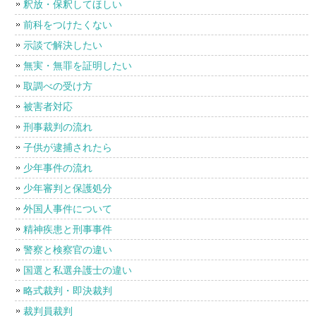
釈放・保釈してほしい
前科をつけたくない
示談で解決したい
無実・無罪を証明したい
取調べの受け方
被害者対応
刑事裁判の流れ
子供が逮捕されたら
少年事件の流れ
少年審判と保護処分
外国人事件について
精神疾患と刑事事件
警察と検察官の違い
国選と私選弁護士の違い
略式裁判・即決裁判
裁判員裁判