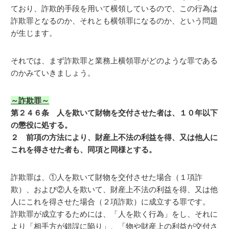
ており、詐欺的手段を用いて横領しているので、この行為は
詐欺罪となるのか、それとも横領罪になるのか、という問題
が生じます。
それでは、まず詐欺罪と業務上横領罪がどのような罪である
のかみていきましょう。
～詐欺罪～
第２４６条 人を欺いて財物を交付させた者は、１０年以下
の懲役に処する。
２ 前項の方法により、財産上不法の利益を得、又は他人に
これを得させた者も、同項と同様とする。
詐欺罪は、①人を欺いて財物を交付させた場合（１項詐
欺）、および②人を欺いて、財産上不法の利益を得、又は他
人にこれを得させた場合（２項詐欺）に成立する罪です。
詐欺罪が成立するためには、「人を欺く行為」をし、それに
より「相手方が錯誤に陥り」、「物や財産上の利益が交付さ