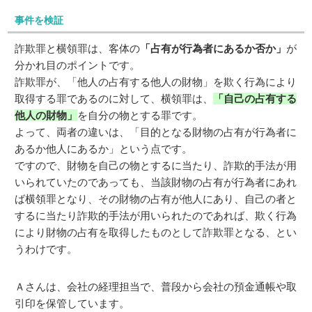
事件を検証
詐欺罪と横領罪は、客体の
「占有が行為者にあるか否か」
が
分かれ目のポイントです。
詐欺罪が、「他人の占有する他人の財物」を欺く行為により
取得する罪であるのに対して、横領罪は、
「自己の占有する
他人の財物」
を自分の物とする罪です。
よって、両者の違いは、「目的となる財物の占有が行為者に
あるか他人にあるか」という点です。
ですので、財物を自己の物とするに当たり、詐欺的手法が用
いられていたのであっても、当該財物の占有が行為者にあれ
ば横領罪となり、その財物の占有が他人にあり、自己の者と
するに当たり詐欺的手法が用いられたのであれば、欺く行為
により財物の占有を取得したものとして詐欺罪となる、とい
うわけです。
Ａさんは、会社の経理担当で、普段から会社の預金通帳や取
引印を保管しています。