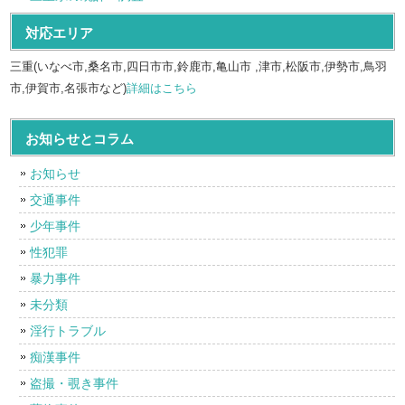
対応エリア
三重(いなべ市,桑名市,四日市市,鈴鹿市,亀山市 ,津市,松阪市,伊勢市,鳥羽
市,伊賀市,名張市など)
詳細はこちら
お知らせとコラム
お知らせ
交通事件
少年事件
性犯罪
暴力事件
未分類
淫行トラブル
痴漢事件
盗撮・覗き事件