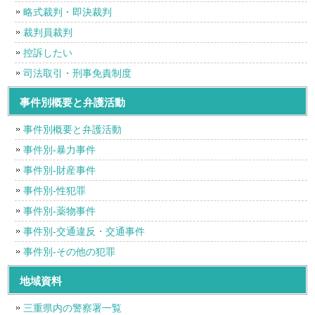
略式裁判・即決裁判
裁判員裁判
控訴したい
司法取引・刑事免責制度
事件別概要と弁護活動
事件別概要と弁護活動
事件別-暴力事件
事件別-財産事件
事件別-性犯罪
事件別-薬物事件
事件別-交通違反・交通事件
事件別-その他の犯罪
地域資料
三重県内の警察署一覧