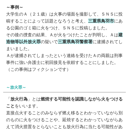
～事例～
大学生のＡ（２１歳）は火事の場面を撮影して、ＳＮＳに投
稿することによって話題となろうと考え、
三重県鳥羽市
にあ
る公園のゴミ箱に火をつけ、ＳＮＳに投稿しました。
その後の捜査の結果、Ａが火をつけたことが判明し、Ａは
建
造物等以外放火罪
の疑いで
三重県鳥羽警察署
に逮捕されてし
まいました。
Ａが逮捕されてしまったという連絡を受けたＡの両親は刑事
事件に強い弁護士に初回接見を依頼することにしました。
（この事例はフィクションです）
～放火罪～
「
放火行為
」とは
燃焼する可能性を認識しながら火をつける
こと
をいいます。
直接点火することのみならず燃え移るとわかっていながら別
のものに火をつけることや、延焼するとわかっていながらあ
えて消火措置をとらないことも放火行為に当たる可能性があ