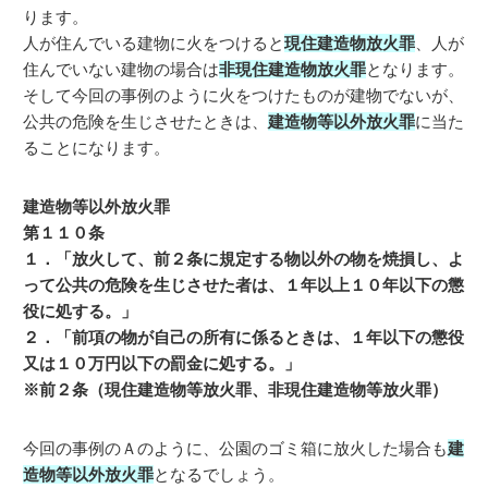
ります。
人が住んでいる建物に火をつけると
現住建造物放火罪
、人が
住んでいない建物の場合は
非現住建造物放火罪
となります。
そして今回の事例のように火をつけたものが建物でないが、
公共の危険を生じさせたときは、
建造物等以外放火罪
に当た
ることになります。
建造物等以外放火罪
第１１０条
１．「放火して、前２条に規定する物以外の物を焼損し、よ
って公共の危険を生じさせた者は、１年以上１０年以下の懲
役に処する。」
２．「前項の物が自己の所有に係るときは、１年以下の懲役
又は１０万円以下の罰金に処する。」
※前２条（現住建造物等放火罪、非現住建造物等放火罪）
今回の事例のＡのように、公園のゴミ箱に放火した場合も
建
造物等以外放火罪
となるでしょう。