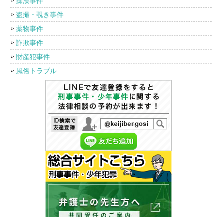
痴漢事件
盗撮・覗き事件
薬物事件
詐欺事件
財産犯事件
風俗トラブル