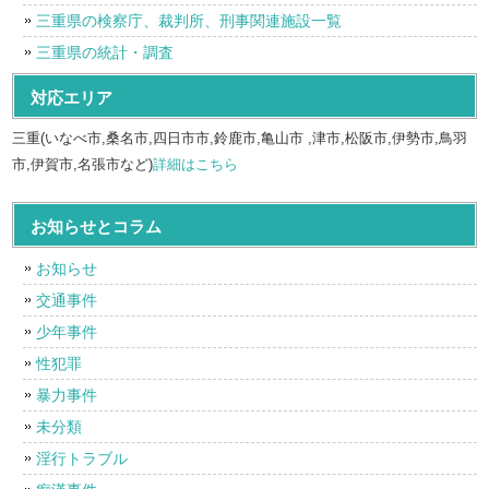
三重県の検察庁、裁判所、刑事関連施設一覧
三重県の統計・調査
対応エリア
三重(いなべ市,桑名市,四日市市,鈴鹿市,亀山市 ,津市,松阪市,伊勢市,鳥羽
市,伊賀市,名張市など)
詳細はこちら
お知らせとコラム
お知らせ
交通事件
少年事件
性犯罪
暴力事件
未分類
淫行トラブル