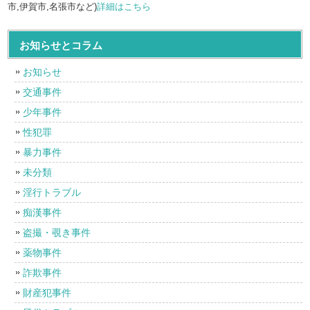
市,伊賀市,名張市など)
詳細はこちら
お知らせとコラム
お知らせ
交通事件
少年事件
性犯罪
暴力事件
未分類
淫行トラブル
痴漢事件
盗撮・覗き事件
薬物事件
詐欺事件
財産犯事件