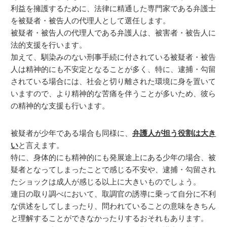
利益を擁護するために、法律に精通した専門家である弁護士
を被疑者・被告人の代理人として選任します。
被疑者・被告人の代理人である弁護人は、被害者・被告人に
法的支援を行います。
加えて、馴染みのない刑事手続に付されている被疑者・被告
人は精神的にも不安定となることが多く、特に、逮捕・勾留
されている場合には、社会と切り離された環境に身を置いて
いますので、より精神的な苦痛を伴うことが多いため、彼ら
の精神的な支援も行います。
被疑者が少年である場合も同様に、
弁護人が担う役割は大き
い
と言えます。
特に、身体的にも精神的にも発展途上にある少年の場合、被
疑者となってしまったことで感じる不安や、逮捕・勾留され
たショックは成人が感じる以上に大きいものでしょう。
連日の取り調べにおいて、取調官の誘導に乗って自分に不利
な供述をしてしまったり、問われていることの意味をきちん
と理解することができなかったりするおそれもあります。