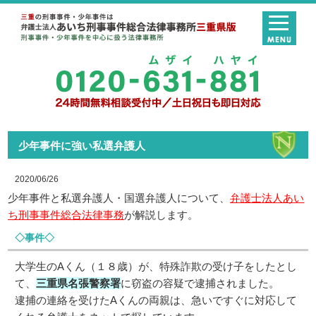
少年事件に強い私選弁護人
2020/06/26
少年事件と私選弁護人・国選弁護人について、
弁護士法人あい
ち刑事事件総合法律事務
が解説します。
◇事件◇
大学生のAくん（１８歳）が、特殊詐欺の受け子をしたとし
て、
三重県名張警察署
に窃盗の容疑で逮捕されました。
逮捕の連絡を受けたAくんの両親は、急いですぐに対応して