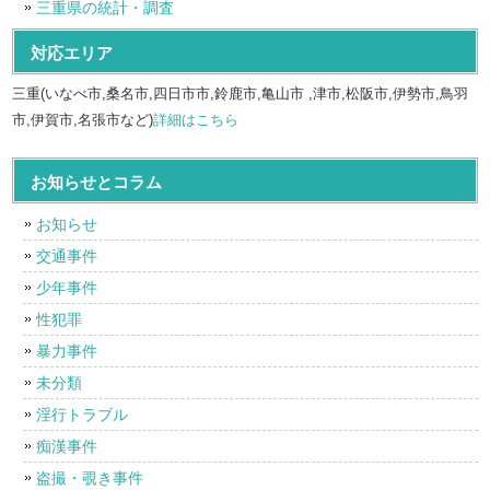
三重県の統計・調査
対応エリア
三重(いなべ市,桑名市,四日市市,鈴鹿市,亀山市 ,津市,松阪市,伊勢市,鳥羽
市,伊賀市,名張市など)
詳細はこちら
お知らせとコラム
お知らせ
交通事件
少年事件
性犯罪
暴力事件
未分類
淫行トラブル
痴漢事件
盗撮・覗き事件