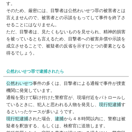
す。
そのため、厳密には、目撃者は公然わいせつ罪の被害者とは
言えませんので、被害者との示談をもってして事件を終了さ
せることにはなりません。
ただ、目撃者は、見たくもないものを見せられ、精神的損害
を被っているとも言えるため、目撃者への被害弁償や示談を
成立させることで、被疑者の反省を示すひとつの要素となる
得るでしょう。
公然わいせつ罪で逮捕されたら
公然わいせつ
事件の多くは、目撃者による通報で事件が捜査
機関に発覚しています。
通報を受けて駆け付けた警察官が、現場付近をパトロールし
ているときに、犯人と思われる人物を発見し、
現行犯逮捕
す
るといったケースが多いようです。
現行犯逮捕
された場合、
逮捕
から４８時間以内に、警察は被
疑者を釈放する、もしくは、検察官に送致します。