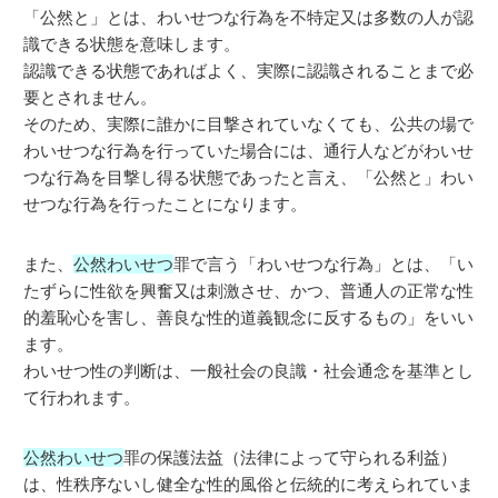
「公然と」とは、わいせつな行為を不特定又は多数の人が認
識できる状態を意味します。
認識できる状態であればよく、実際に認識されることまで必
要とされません。
そのため、実際に誰かに目撃されていなくても、公共の場で
わいせつな行為を行っていた場合には、通行人などがわいせ
つな行為を目撃し得る状態であったと言え、「公然と」わい
せつな行為を行ったことになります。
また、
公然わいせつ
罪で言う「わいせつな行為」とは、「い
たずらに性欲を興奮又は刺激させ、かつ、普通人の正常な性
的羞恥心を害し、善良な性的道義観念に反するもの」をいい
ます。
わいせつ性の判断は、一般社会の良識・社会通念を基準とし
て行われます。
公然わいせつ
罪の保護法益（法律によって守られる利益）
は、性秩序ないし健全な性的風俗と伝統的に考えられていま