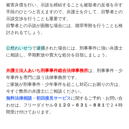
被害弁償を行い、示談を締結することも被疑者の反省を示す
手段のひとつと言えますので、弁護士を介して、目撃者との
示談交渉を行うことも重要です。
目撃者との示談が困難な場合には、贖罪寄附を行うことも検
討されるでしょう。
公然わいせつ
で
逮捕
された場合には、刑事事件に強い弁護士
に相談し、早期釈放や寛大な処分を目指しましょう。
弁護士法人あいち刑事事件総合法律事務所
は、刑事事件・少
年事件を専門に扱う法律事務所です。
ご家族が刑事事件・少年事件を起こし対応にお困りの方は、
今すぐ弊所の弁護士にご相談ください。
無料法律相談
・
初回接見サービス
に関するご予約・お問い合
わせは、フリーダイヤル
０１２０－６３１－８８１
で２４時
間受け付けております。