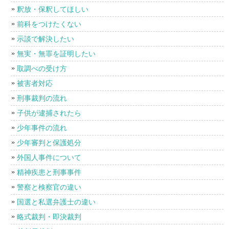
釈放・保釈してほしい
前科をつけたくない
示談で解決したい
無実・無罪を証明したい
取調べの受け方
被害者対応
刑事裁判の流れ
子供が逮捕されたら
少年事件の流れ
少年審判と保護処分
外国人事件について
精神疾患と刑事事件
警察と検察官の違い
国選と私選弁護士の違い
略式裁判・即決裁判