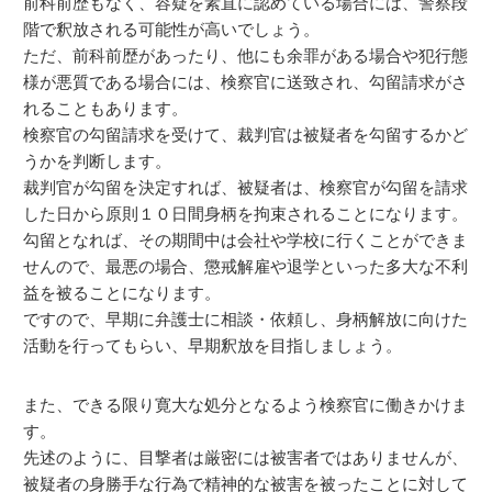
前科前歴もなく、容疑を素直に認めている場合には、警察段
階で釈放される可能性が高いでしょう。
ただ、前科前歴があったり、他にも余罪がある場合や犯行態
様が悪質である場合には、検察官に送致され、勾留請求がさ
れることもあります。
検察官の勾留請求を受けて、裁判官は被疑者を勾留するかど
うかを判断します。
裁判官が勾留を決定すれば、被疑者は、検察官が勾留を請求
した日から原則１０日間身柄を拘束されることになります。
勾留となれば、その期間中は会社や学校に行くことができま
せんので、最悪の場合、懲戒解雇や退学といった多大な不利
益を被ることになります。
ですので、早期に弁護士に相談・依頼し、身柄解放に向けた
活動を行ってもらい、早期釈放を目指しましょう。
また、できる限り寛大な処分となるよう検察官に働きかけま
す。
先述のように、目撃者は厳密には被害者ではありませんが、
被疑者の身勝手な行為で精神的な被害を被ったことに対して