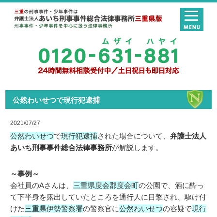
公然わいせつで現行犯逮捕
2021/07/27
公然わいせつ
で
現行犯逮捕
された場合について、
弁護士法人
あいち刑事事件総合法律事務所
が解説します。
～事例～
会社員のAさんは、
三重県度会郡度会町
の公園で、酒に酔っ
て下半身を露出していたところを通行人に目撃され、駆け付
けた
三重県伊勢警察署
の警察官に
公然わいせつ
の容疑で
現行