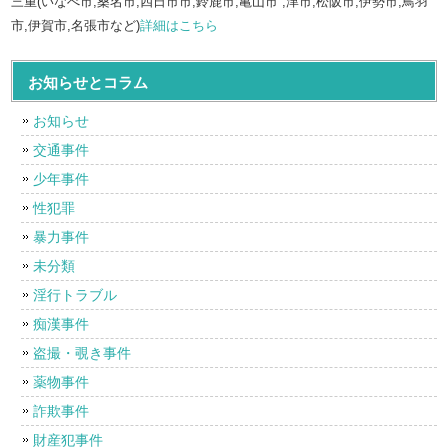
三重(いなべ市,桑名市,四日市市,鈴鹿市,亀山市 ,津市,松阪市,伊勢市,鳥羽
市,伊賀市,名張市など)
詳細はこちら
お知らせとコラム
お知らせ
交通事件
少年事件
性犯罪
暴力事件
未分類
淫行トラブル
痴漢事件
盗撮・覗き事件
薬物事件
詐欺事件
財産犯事件