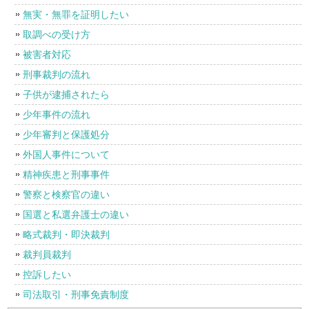
無実・無罪を証明したい
取調べの受け方
被害者対応
刑事裁判の流れ
子供が逮捕されたら
少年事件の流れ
少年審判と保護処分
外国人事件について
精神疾患と刑事事件
警察と検察官の違い
国選と私選弁護士の違い
略式裁判・即決裁判
裁判員裁判
控訴したい
司法取引・刑事免責制度