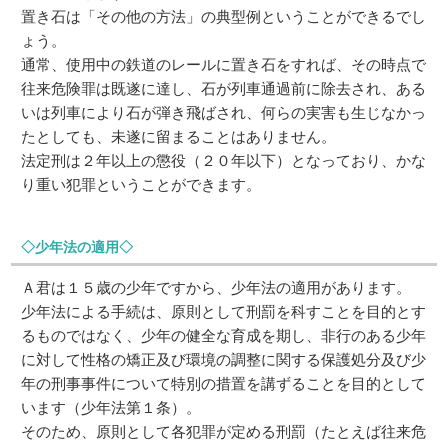
置き石は「その他の方法」の典型例ということができるでし
ょう。
通常、使用中の鉄道のレールに置き石をすれば、その時点で
往来危険罪は既遂に達し、石が列車通過前に除去され、ある
いは列車により石が弾き飛ばされ、何らの実害も生じなかっ
たとしても、未遂に留まることはありません。
法定刑は２年以上の懲役（２０年以下）となっており、かな
り重い犯罪ということができます。
◇少年法の適用◇
Ａ君は１５歳の少年ですから、少年法の適用があります。
少年法による手続は、原則として刑罰を科すことを目的とす
るものではなく、少年の健全な育成を期し、非行のある少年
に対して性格の矯正及び環境の調整に関する保護処分及び少
年の刑事事件について特別の措置を講ずることを目的として
います（少年法第１条）。
そのため、原則として各犯罪が定める刑罰（たとえば往来危