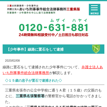
【少年事件】線路に置石をして逮捕
2020/02/08
線路に置石をして逮捕された少年事件について、
弁護士法人あ
いち刑事事件総合法律事務所
が解説します。
◇１５歳の息子が置石で逮捕された◇
三重県名張市の公立中学校に通うＡ君（１５歳）の父親のも
とに、
三重県名張警察署
の警察官から電話がかかってきまし
た。