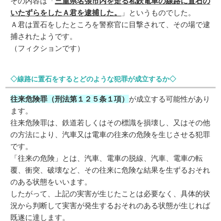
その内容は「
三重県名張市内を走る私鉄電車の線路に置石の
いたずらをしたＡ君を逮捕した。
」というものでした。
Ａ君は置石をしたところを警察官に目撃されて、その場で逮
捕されたようです。
（フィクションです）
◇線路に置石をするとどのような犯罪が成立するか◇
往来危険罪（刑法第１２５条１項）
が成立する可能性があり
ます。
往来危険罪は、鉄道若しくはその標識を損壊し、又はその他
の方法により、汽車又は電車の往来の危険を生じさせる犯罪
です。
「往来の危険」とは、汽車、電車の脱線、汽車、電車の転
覆、衝突、破壊など、その往来に危険な結果を生ずるおそれ
のある状態をいいます。
したがって、上記の実害が生じたことは必要なく、具体的状
況から判断して実害が発生するおそれのある状態が生じれば
既遂に達します。