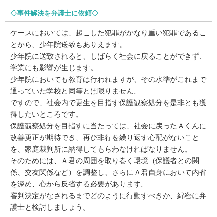
◇事件解決を弁護士に依頼◇
ケースにおいては、起こした犯罪がかなり重い犯罪であるこ
とから、少年院送致もありえます。
少年院に送致されると、しばらく社会に戻ることができず、
学業にも影響が生じます。
少年院においても教育は行われますが、その水準がこれまで
通っていた学校と同等とは限りません。
ですので、社会内で更生を目指す保護観察処分を是非とも獲
得したいところです。
保護観察処分を目指すに当たっては、社会に戻ったＡくんに
改善更正が期待でき、再び非行を繰り返す心配がないこと
を、家庭裁判所に納得してもらわなければなりません。
そのためには、Ａ君の周囲を取り巻く環境（保護者との関
係、交友関係など）を調整し、さらにＡ君自身において内省
を深め、心から反省する必要があります。
審判決定がなされるまでどのように行動すべきか、綿密に弁
護士と検討しましょう。