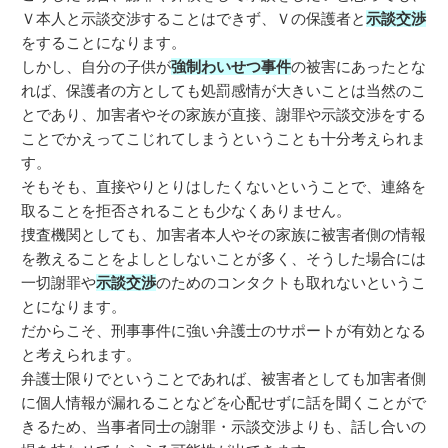
Ｖ本人と示談交渉することはできず、Ｖの保護者と
示談交渉
をすることになります。
しかし、自分の子供が
強制わいせつ事件
の被害にあったとな
れば、保護者の方としても処罰感情が大きいことは当然のこ
とであり、加害者やその家族が直接、謝罪や示談交渉をする
ことでかえってこじれてしまうということも十分考えられま
す。
そもそも、直接やりとりはしたくないということで、連絡を
取ることを拒否されることも少なくありません。
捜査機関としても、加害者本人やその家族に被害者側の情報
を教えることをよしとしないことが多く、そうした場合には
一切謝罪や
示談交渉
のためのコンタクトも取れないというこ
とになります。
だからこそ、刑事事件に強い弁護士のサポートが有効となる
と考えられます。
弁護士限りでということであれば、被害者としても加害者側
に個人情報が漏れることなどを心配せずに話を聞くことがで
きるため、当事者同士の謝罪・示談交渉よりも、話し合いの