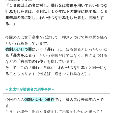
「１３歳以上の者に対し、暴行又は脅迫を用いてわいせつな
行為をした者は、６月以上１０年以下の懲役に処する。１３
歳未満の者に対し、わいせつな行為をした者も、同様とす
る。」
今回のＡは女子高生Ｖに対して、押さえつけて胸や尻を触る
という行為をしています。
強制わいせつ罪
にいう「
暴行
」は、殴る蹴るといったいわゆ
る
「暴力をふるう
」という意味だけではなく、押さえつける
などの
「有形力の行使
」を指しています。
そして、この「
暴行
」自体が「
わいせつな行為」
と同一にな
ることもあります（例えば、抱きつく行為など）。
～未成年が被害者の刑事事件～
今回のＡの
強制わいせつ事件
では、被害者は未成年のＶで
す。
こうした場合、謝罪や弁償をして示談をしたいと思っても、