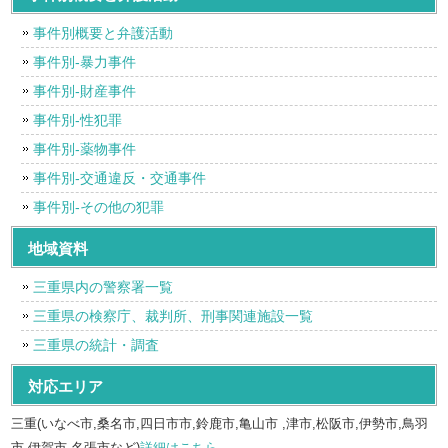
事件別概要と弁護活動
事件別-暴力事件
事件別-財産事件
事件別-性犯罪
事件別-薬物事件
事件別-交通違反・交通事件
事件別-その他の犯罪
地域資料
三重県内の警察署一覧
三重県の検察庁、裁判所、刑事関連施設一覧
三重県の統計・調査
対応エリア
三重(いなべ市,桑名市,四日市市,鈴鹿市,亀山市 ,津市,松阪市,伊勢市,鳥羽
市,伊賀市,名張市など)
詳細はこちら