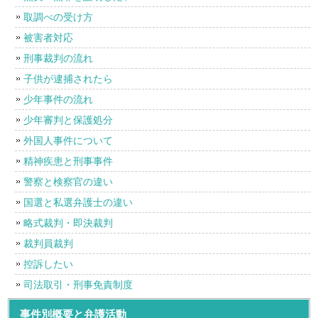
取調べの受け方
被害者対応
刑事裁判の流れ
子供が逮捕されたら
少年事件の流れ
少年審判と保護処分
外国人事件について
精神疾患と刑事事件
警察と検察官の違い
国選と私選弁護士の違い
略式裁判・即決裁判
裁判員裁判
控訴したい
司法取引・刑事免責制度
事件別概要と弁護活動