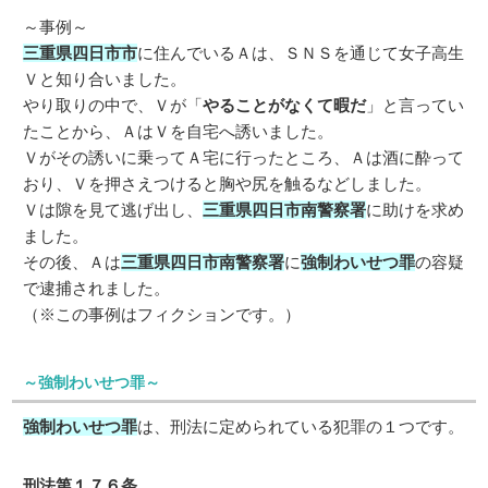
～事例～
三重県四日市市
に住んでいるＡは、ＳＮＳを通じて女子高生
Ｖと知り合いました。
やり取りの中で、Ｖが「
やることがなくて暇だ
」と言ってい
たことから、ＡはＶを自宅へ誘いました。
Ｖがその誘いに乗ってＡ宅に行ったところ、Ａは酒に酔って
おり、Ｖを押さえつけると胸や尻を触るなどしました。
Ｖは隙を見て逃げ出し、
三重県四日市南警察署
に助けを求め
ました。
その後、Ａは
三重県四日市南警察署
に
強制わいせつ罪
の容疑
で逮捕されました。
（※この事例はフィクションです。）
～強制わいせつ罪～
強制わいせつ罪
は、刑法に定められている犯罪の１つです。
刑法第１７６条