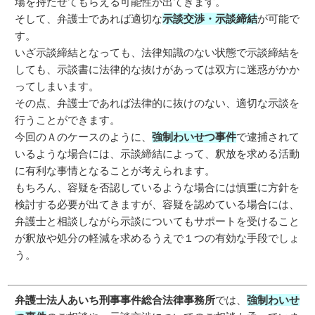
場を持たせてもらえる可能性が出てきます。
そして、弁護士であれば適切な
示談交渉・示談締結
が可能で
す。
いざ示談締結となっても、法律知識のない状態で示談締結を
しても、示談書に法律的な抜けがあっては双方に迷惑がかか
ってしまいます。
その点、弁護士であれば法律的に抜けのない、適切な示談を
行うことができます。
今回のＡのケースのように、
強制わいせつ事件
で逮捕されて
いるような場合には、示談締結によって、釈放を求める活動
に有利な事情となることが考えられます。
もちろん、容疑を否認しているような場合には慎重に方針を
検討する必要が出てきますが、容疑を認めている場合には、
弁護士と相談しながら示談についてもサポートを受けること
が釈放や処分の軽減を求めるうえで１つの有効な手段でしょ
う。
弁護士法人あいち刑事事件総合法律事務所
では、
強制わいせ