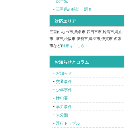
設一覧
三重県の統計・調査
対応エリア
三重(いなべ市,桑名市,四日市市,鈴鹿市,亀山
市 ,津市,松阪市,伊勢市,鳥羽市,伊賀市,名張
市など)
詳細はこちら
お知らせとコラム
お知らせ
交通事件
少年事件
性犯罪
暴力事件
未分類
淫行トラブル