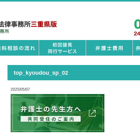
top_kyoudou_sp_02
2025/05/07