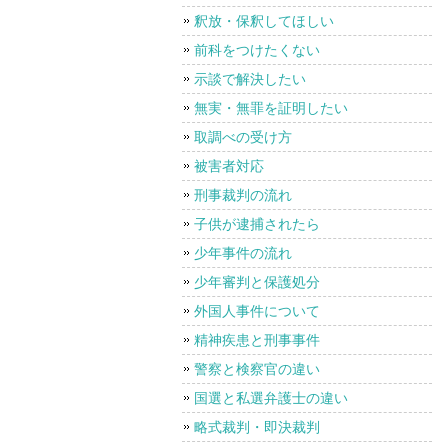
釈放・保釈してほしい
前科をつけたくない
示談で解決したい
無実・無罪を証明したい
取調べの受け方
被害者対応
刑事裁判の流れ
子供が逮捕されたら
少年事件の流れ
少年審判と保護処分
外国人事件について
精神疾患と刑事事件
警察と検察官の違い
国選と私選弁護士の違い
略式裁判・即決裁判