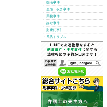
痴漢事件
盗撮・覗き事件
薬物事件
詐欺事件
財産犯事件
風俗トラブル