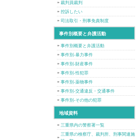
裁判員裁判
控訴したい
司法取引・刑事免責制度
事件別概要と弁護活動
事件別概要と弁護活動
事件別-暴力事件
事件別-財産事件
事件別-性犯罪
事件別-薬物事件
事件別-交通違反・交通事件
事件別-その他の犯罪
地域資料
三重県内の警察署一覧
三重県の検察庁、裁判所、刑事関連施