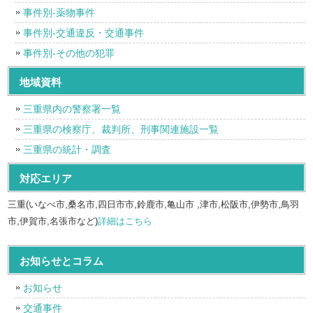
事件別-薬物事件
事件別-交通違反・交通事件
事件別-その他の犯罪
地域資料
三重県内の警察署一覧
三重県の検察庁、裁判所、刑事関連施設一覧
三重県の統計・調査
対応エリア
三重(いなべ市,桑名市,四日市市,鈴鹿市,亀山市 ,津市,松阪市,伊勢市,鳥羽
市,伊賀市,名張市など)
詳細はこちら
お知らせとコラム
お知らせ
交通事件