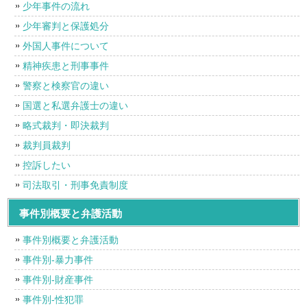
少年事件の流れ
少年審判と保護処分
外国人事件について
精神疾患と刑事事件
警察と検察官の違い
国選と私選弁護士の違い
略式裁判・即決裁判
裁判員裁判
控訴したい
司法取引・刑事免責制度
事件別概要と弁護活動
事件別概要と弁護活動
事件別-暴力事件
事件別-財産事件
事件別-性犯罪