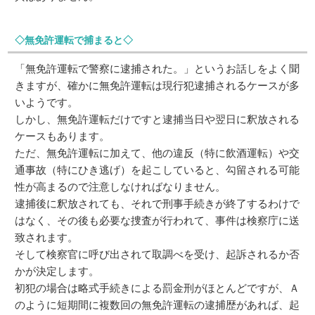
◇無免許運転で捕まると◇
「無免許運転で警察に逮捕された。」というお話しをよく聞
きますが、確かに無免許運転は現行犯逮捕されるケースが多
いようです。
しかし、無免許運転だけですと逮捕当日や翌日に釈放される
ケースもあります。
ただ、無免許運転に加えて、他の違反（特に飲酒運転）や交
通事故（特にひき逃げ）を起こしていると、勾留される可能
性が高まるので注意しなければなりません。
逮捕後に釈放されても、それで刑事手続きが終了するわけで
はなく、その後も必要な捜査が行われて、事件は検察庁に送
致されます。
そして検察官に呼び出されて取調べを受け、起訴されるか否
かが決定します。
初犯の場合は略式手続きによる罰金刑がほとんどですが、Ａ
のように短期間に複数回の無免許運転の逮捕歴があれば、起