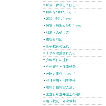
釈放・保釈してほしい
前科をつけたくない
示談で解決したい
無実・無罪を証明したい
取調べの受け方
被害者対応
刑事裁判の流れ
子供が逮捕されたら
少年事件の流れ
少年審判と保護処分
外国人事件について
精神疾患と刑事事件
警察と検察官の違い
国選と私選弁護士の違い
略式裁判・即決裁判