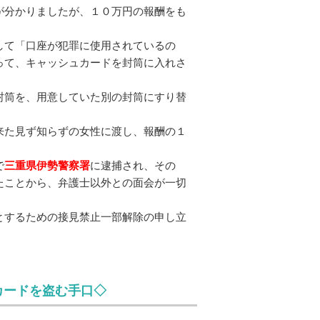
が分かりましたが、１０万円の報酬をも
して「口座が犯罪に使用されているの
って、キャッシュカードを封筒に入れさ
封筒を、用意していた別の封筒にすり替
。
来た見ず知らずの女性に渡し、報酬の１
で
三重県伊勢警察署
に逮捕され、その
たことから、弁護士以外との面会が一切
とするための接見禁止一部解除の申し立
カードを盗む手口◇