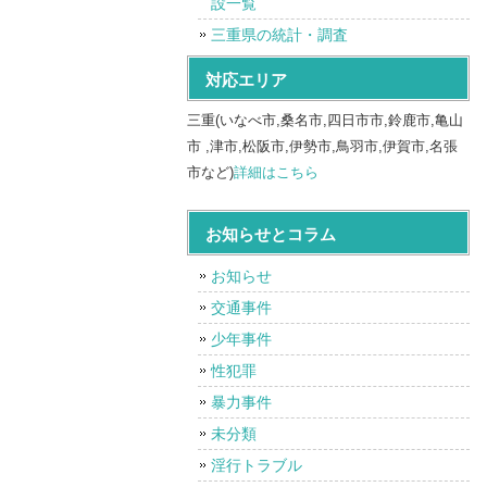
設一覧
三重県の統計・調査
対応エリア
三重(いなべ市,桑名市,四日市市,鈴鹿市,亀山
市 ,津市,松阪市,伊勢市,鳥羽市,伊賀市,名張
市など)
詳細はこちら
お知らせとコラム
お知らせ
交通事件
少年事件
性犯罪
暴力事件
未分類
淫行トラブル