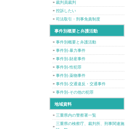
裁判員裁判
控訴したい
司法取引・刑事免責制度
事件別概要と弁護活動
事件別概要と弁護活動
事件別-暴力事件
事件別-財産事件
事件別-性犯罪
事件別-薬物事件
事件別-交通違反・交通事件
事件別-その他の犯罪
地域資料
三重県内の警察署一覧
三重県の検察庁、裁判所、刑事関連施