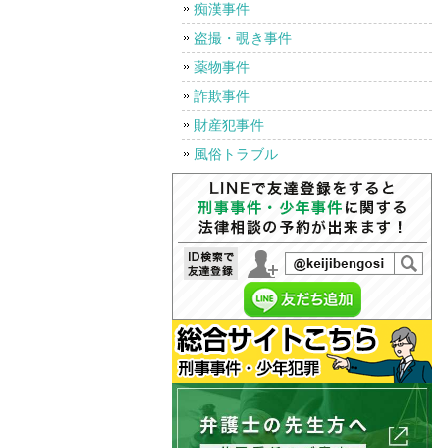
痴漢事件
盗撮・覗き事件
薬物事件
詐欺事件
財産犯事件
風俗トラブル