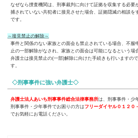
なぜなら捜査機関は、刑事裁判に向けて証拠を収集する必要
捕されていない共犯者に接見させた場合、証拠隠滅の相談を
です。
～接見禁止の解除～
事件と関係のない家族との面会も禁止されている場合、不服
止の一部解除がなされ、家族との面会は可能になるという場
弁護士は接見禁止の(一部)解除に向けた手続きも行いますの
す。
◇刑事事件に強い弁護士◇
弁護士法人あいち刑事事件総合法律事務所
は、刑事事件・少
刑事事件・少年事件でお困りの方は
フリーダイヤル０１２０
でお気軽にお電話ください。