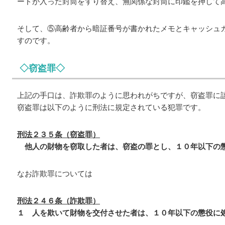
ードが入った封筒をすり替え、無関係な封筒に印鑑を押して
そして、⑤高齢者から暗証番号が書かれたメモとキャッシュ
すのです。
◇窃盗罪◇
上記の手口は、詐欺罪のように思われがちですが、窃盗罪に
窃盗罪は以下のように刑法に規定されている犯罪です。
刑法２３５条（窃盗罪）
他人の財物を窃取した者は、窃盗の罪とし、１０年以下の
なお詐欺罪については
刑法２４６条（詐欺罪）
１ 人を欺いて財物を交付させた者は、１０年以下の懲役に