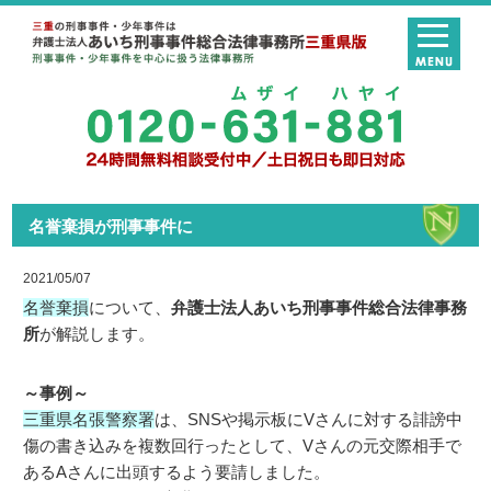
名誉棄損が刑事事件に
2021/05/07
名誉棄損
について、
弁護士法人あいち刑事事件総合法律事務
所
が解説します。
～事例～
三重県名張警察署
は、SNSや掲示板にVさんに対する誹謗中
傷の書き込みを複数回行ったとして、Vさんの元交際相手で
あるAさんに出頭するよう要請しました。