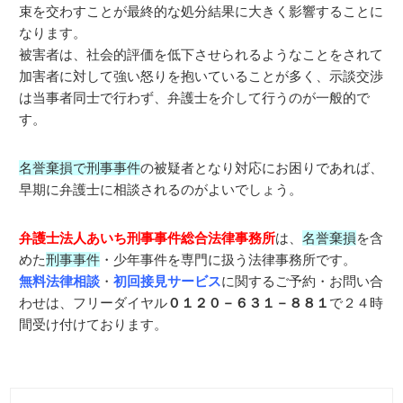
束を交わすことが最終的な処分結果に大きく影響することに
なります。
被害者は、社会的評価を低下させられるようなことをされて
加害者に対して強い怒りを抱いていることが多く、示談交渉
は当事者同士で行わず、弁護士を介して行うのが一般的で
す。
名誉棄損
で
刑事事件
の被疑者となり対応にお困りであれば、
早期に弁護士に相談されるのがよいでしょう。
弁護士法人あいち刑事事件総合法律事務所
は、
名誉棄損
を含
めた
刑事事件
・少年事件を専門に扱う法律事務所です。
無料法律相談
・
初回接見サービス
に関するご予約・お問い合
わせは、フリーダイヤル
０１２０－６３１－８８１
で２４時
間受け付けております。