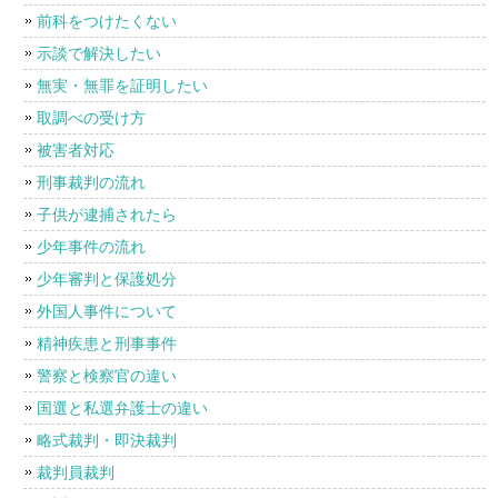
前科をつけたくない
示談で解決したい
無実・無罪を証明したい
取調べの受け方
被害者対応
刑事裁判の流れ
子供が逮捕されたら
少年事件の流れ
少年審判と保護処分
外国人事件について
精神疾患と刑事事件
警察と検察官の違い
国選と私選弁護士の違い
略式裁判・即決裁判
裁判員裁判