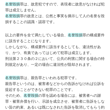
名誉毀損
罪は、故意犯ですので、表現者に故意がなければ犯
罪は成立しません。
名誉毀損
罪の故意とは、公然と事実を摘示して人の名誉を毀
損することの認識・認容です。
以上の要件を全て満たしている場合、
名誉毀損
罪の構成要件
に該当することになります。
しかしながら、構成要件に該当するとしても、違法性があ
り、かつ、有責であってはじめて犯罪は成立します。
刑法第２３０条の２において、公共の利害に関する場合の特
則規定があり、一定の場合に違法性が阻却されます。
名誉毀損
罪は、親告罪といわれる犯罪です。
親告罪というのは、被害者などからの告訴がなければ公訴を
提起することができない犯罪のことです。
そのため、
名誉毀損
の罪を認める場合には、被害者への謝
罪・被害弁償を行い、示談を成立させ、被害者に告訴をしな
い旨の約束、あるいは既になされた告訴を取消してもらう約