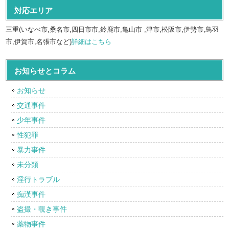
対応エリア
三重(いなべ市,桑名市,四日市市,鈴鹿市,亀山市 ,津市,松阪市,伊勢市,鳥羽
市,伊賀市,名張市など)
詳細はこちら
お知らせとコラム
お知らせ
交通事件
少年事件
性犯罪
暴力事件
未分類
淫行トラブル
痴漢事件
盗撮・覗き事件
薬物事件