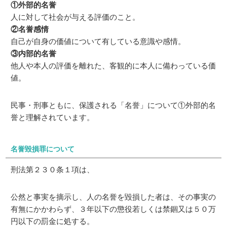
①外部的名誉
人に対して社会が与える評価のこと。
②名誉感情
自己が自身の価値について有している意識や感情。
③内部的名誉
他人や本人の評価を離れた、客観的に本人に備わっている価
値。
民事・刑事ともに、保護される「名誉」について①外部的名
誉と理解されています。
名誉毀損罪について
刑法第２３０条１項は、
公然と事実を摘示し、人の名誉を毀損した者は、その事実の
有無にかかわらず、３年以下の懲役若しくは禁錮又は５０万
円以下の罰金に処する。