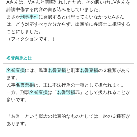
Aさんは、Vさんと喧嘩別れしたため、その腹いせにVさんを
誹謗中傷する内容の書き込みをしていました。
まさか
刑事事件
に発展するとは思ってもいなかったAさん
は、どう対応すべきか分からず、出頭前に弁護士に相談する
ことにしました。
（フィクションです。）
名誉棄損とは
名誉棄損
には、民事
名誉棄損
と刑事
名誉棄損
の２種類があり
ます。
民事
名誉棄損
は、主に不法行為の一種として扱われます。
一方、刑事
名誉棄損
は「
名誉毀損
罪」として扱われることが
多いです。
「名誉」という概念の代表的なものとしては、次の３種類が
あります。