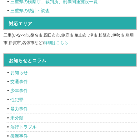
三重県の検察庁、裁判所、刑事関連施設一覧
三重県の統計・調査
対応エリア
三重(いなべ市,桑名市,四日市市,鈴鹿市,亀山市 ,津市,松阪市,伊勢市,鳥羽
市,伊賀市,名張市など)
詳細はこちら
お知らせとコラム
お知らせ
交通事件
少年事件
性犯罪
暴力事件
未分類
淫行トラブル
痴漢事件