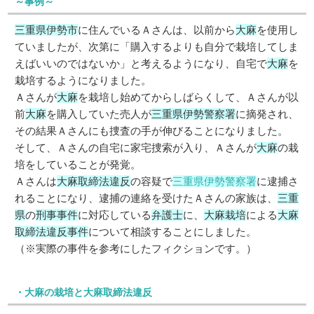
～事例～
三重県伊勢市
に住んでいるＡさんは、以前から
大麻
を使用し
ていましたが、次第に「購入するよりも自分で栽培してしま
えばいいのではないか」と考えるようになり、自宅で
大麻
を
栽培するようになりました。
Ａさんが
大麻
を栽培し始めてからしばらくして、Ａさんが以
前
大麻
を購入していた売人が
三重県伊勢警察署
に摘発され、
その結果Ａさんにも捜査の手が伸びることになりました。
そして、Ａさんの自宅に家宅捜索が入り、Ａさんが
大麻
の栽
培をしていることが発覚。
Ａさんは
大麻取締法違反
の容疑で
三重県伊勢警察署
に逮捕さ
れることになり、逮捕の連絡を受けたＡさんの家族は、
三重
県
の
刑事事件
に対応している
弁護士
に、
大麻栽培
による
大麻
取締法違反事件
について相談することにしました。
（※実際の事件を参考にしたフィクションです。）
・大麻の栽培と大麻取締法違反