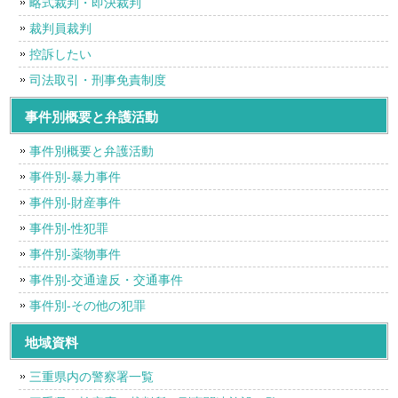
略式裁判・即決裁判
裁判員裁判
控訴したい
司法取引・刑事免責制度
事件別概要と弁護活動
事件別概要と弁護活動
事件別-暴力事件
事件別-財産事件
事件別-性犯罪
事件別-薬物事件
事件別-交通違反・交通事件
事件別-その他の犯罪
地域資料
三重県内の警察署一覧