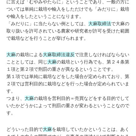
に言えば「むやみやたらに」ということであり、一般の方に
ついては単純に栽培や輸入をしただけでも「みだりに」栽培
や輸入をしたということになります。
「みだりに」に当たらない例としては、
大麻取締法
で大麻の
取り扱いを許可されている農家や研究者が許可を受けた範囲
で栽培などを行うことが挙げられます。
大麻
の栽培による
大麻取締法違反
で注意しなければならない
こととしては、同じ
大麻
の栽培という行為でも、第２４条第
１項と第２項で刑罰の重さが異なるということです。
第１項では単純に栽培などをした場合が定められており、第
２項では営利目的に栽培などを行った場合が定められていま
す。
つまり、
大麻
の栽培を営利目的＝売買などをする目的でして
いたかどうかによって刑罰の重さが変わるということなので
す。
どういった目的で
大麻
を栽培していたかということは、あく