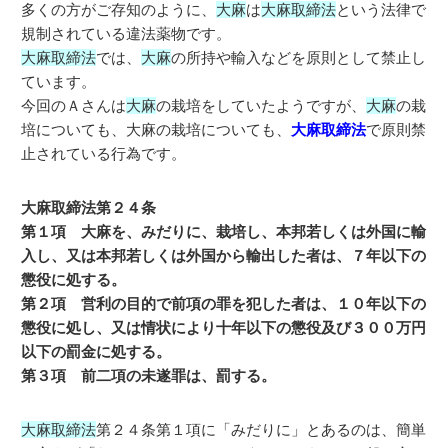
多くの方がご存知のように、
大麻
は
大麻取締法
という法律で
規制されている違法薬物です。
大麻取締法
では、
大麻
の所持や輸入などを原則として禁止し
ています。
今回のＡさんは
大麻
の栽培をしていたようですが、
大麻
の栽
培についても、大麻の栽培についても、
大麻取締法
で原則禁
止されている行為です。
大麻取締法第２４条
第１項 大麻を、みだりに、栽培し、本邦若しくは外国に輸
入し、又は本邦若しくは外国から輸出した者は、７年以下の
懲役に処する。
第２項 営利の目的で前項の罪を犯した者は、１０年以下の
懲役に処し、又は情状により十年以下の懲役及び３００万円
以下の罰金に処する。
第３項 前二項の未遂罪は、罰する。
大麻取締法
第２４条第１項に「みだりに」とあるのは、簡単