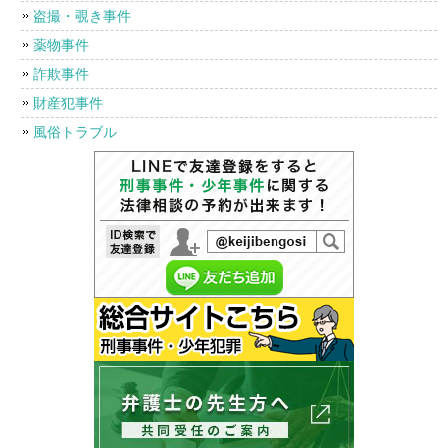
盗撮・覗き事件
薬物事件
詐欺事件
財産犯事件
風俗トラブル