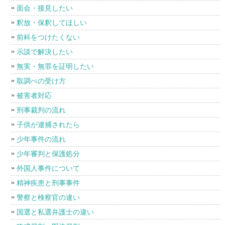
面会・接見したい
釈放・保釈してほしい
前科をつけたくない
示談で解決したい
無実・無罪を証明したい
取調べの受け方
被害者対応
刑事裁判の流れ
子供が逮捕されたら
少年事件の流れ
少年審判と保護処分
外国人事件について
精神疾患と刑事事件
警察と検察官の違い
国選と私選弁護士の違い