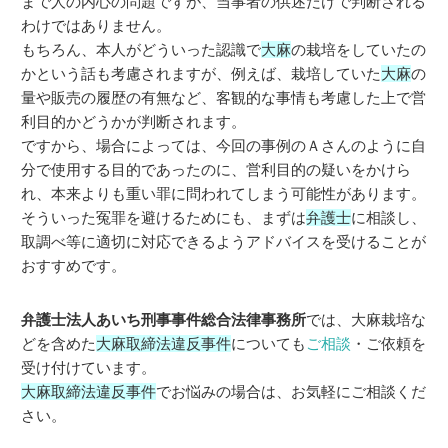
まで人の内心の問題ですが、当事者の供述だけで判断される
わけではありません。
もちろん、本人がどういった認識で
大麻
の栽培をしていたの
かという話も考慮されますが、例えば、栽培していた
大麻
の
量や販売の履歴の有無など、客観的な事情も考慮した上で営
利目的かどうかが判断されます。
ですから、場合によっては、今回の事例のＡさんのように自
分で使用する目的であったのに、営利目的の疑いをかけら
れ、本来よりも重い罪に問われてしまう可能性があります。
そういった冤罪を避けるためにも、まずは
弁護士
に相談し、
取調べ等に適切に対応できるようアドバイスを受けることが
おすすめです。
弁護士法人あいち刑事事件総合法律事務所
では、大麻栽培な
どを含めた
大麻取締法違反事件
についても
ご相談
・ご依頼を
受け付けています。
大麻取締法違反事件
でお悩みの場合は、お気軽にご相談くだ
さい。